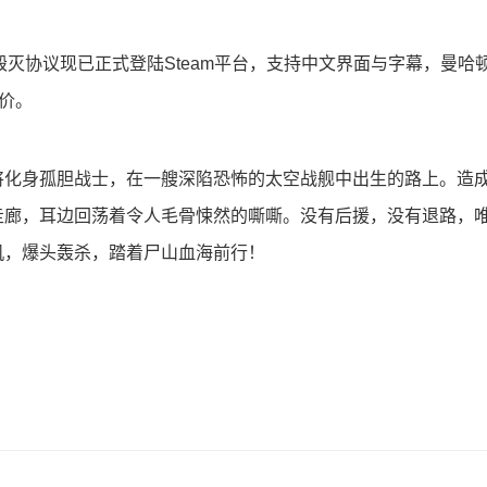
游戏毁灭协议现已正式登陆Steam平台，支持中文界面与字幕，曼哈
价。
将化身孤胆战士，在一艘深陷恐怖的太空战舰中出生的路上。造
走廊，耳边回荡着令人毛骨悚然的嘶嘶。没有后援，没有退路，
机，爆头轰杀，踏着尸山血海前行！