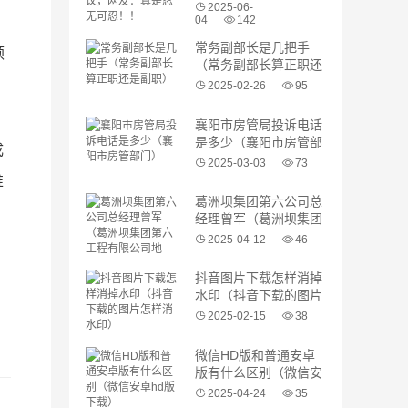
是忍无可忍！！
2025-06-
04
142
常务副部长是几把手
顿
（常务副部长算正职还
是副职）
2025-02-26
95
襄阳市房管局投诉电话
是多少（襄阳市房管部
成
门）
2025-03-03
73
唯
葛洲坝集团第六公司总
经理曾军（葛洲坝集团
第六工程有限公司地
2025-04-12
46
址）
抖音图片下载怎样消掉
水印（抖音下载的图片
怎样消水印）
2025-02-15
38
微信HD版和普通安卓
版有什么区别（微信安
卓hd版下载）
2025-04-24
35