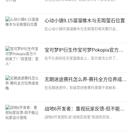
心动小镇9.15溜溜橡木与无瑕萤石位置
在心动小镇中溜溜橡木与无瑕萤石每天都只会...
宝可梦IP衍生作宝可梦Pokopia官方介绍来了！“百变怪：变人”
在不久前的任天堂直面会上，官方首次公开了...
无期迷途赛托怎么养-赛托全方位养成攻略
在无期迷途中，狂级禁闭者赛托隶属于诡秘系...
战地6开发者：重视玩家反馈-但不能让玩家设计游戏
战地6开发团队谈“战地实验室”系统的实际...