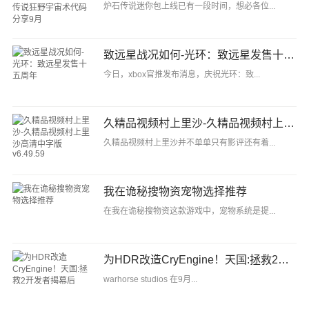
炉石传说迷你包上线已有一段时间，想必各位...
致远星战况如何-光环：致远星发售十五周年
今日，xbox官推发布消息，庆祝光环：致...
久精品视频村上里沙-久精品视频村上里沙高清中字版v6.49.59
久精品视频村上里沙并不单单只有影评还有着...
我在诡秘搜物资宠物选择推荐
在我在诡秘搜物资这款游戏中，宠物系统是提...
为HDR改造CryEngine！天国:拯救2开发者揭幕后
warhorse studios 在9月...