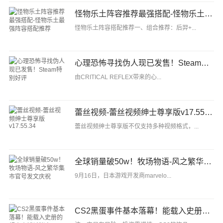
怪物乐土阵容推荐最强搭配-怪物乐土最强阵容搭配推荐
怪物乐土阵容搭配推荐一、组合推荐：后羿+...
心理恐怖寻找伪人现已发售！Steam特别好评
由CRITICAL REFLEX带来的心...
蕾丝视频-蕾丝视频绅士尊享版v17.55.34
蕾丝视频绅士尊享版不仅支持多种视频格式，...
全球销量破50w！牧场物语-风之繁华集市官号发文庆祝
9月16日，日本游戏开发商marvelo...
CS2黑蛋事件基本落幕！能载入史册的超大赛博杀猪盘