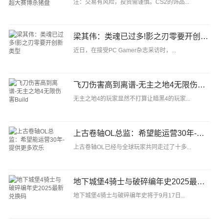
注：交易有风险，投资需谨慎。CS2的饰品...
梁其伟：类魂已过多!影之刃零要开创新类型
近日，在接受PC Gamer杂志采访时，...
飞刀伤害高到离谱-无主之地4无限伤害Build
无主之地4的玩家显然不打算让暗黑4的玩家...
上古卷轴OL总监：希望能运营30年-提供更多欢乐
上古卷轴OL已经与全球玩家共同走过了十多...
地下城堡4骑士与破碎编年史2025最新兑换码
地下城堡4骑士与破碎编年史将于9月17日...