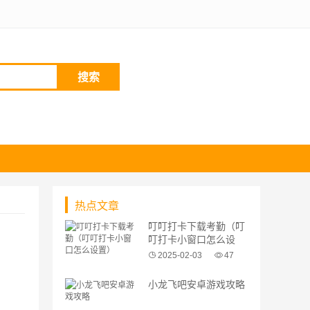
搜索
热点文章
叮叮打卡下载考勤（叮
叮打卡小窗口怎么设
置）
2025-02-03
47
小龙飞吧安卓游戏攻略