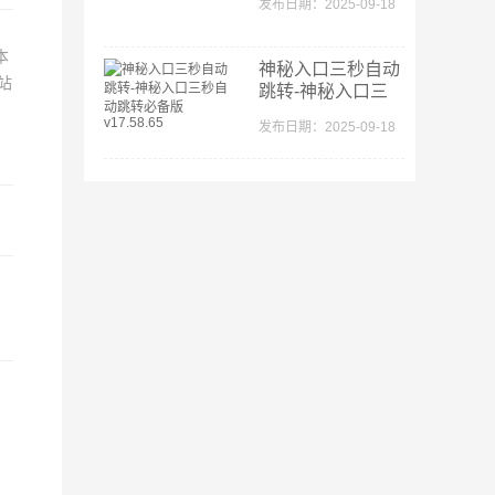
发布日期：2025-09-18
本
神秘入口三秒自动
站
跳转-神秘入口三
秒自动跳转必备版
发布日期：2025-09-18
v17.58.65