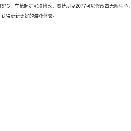
世界RPG，车枪超梦沉浸修改，赛博朋克2077可以修改器无限生命
，获得更新更好的游戏体验。