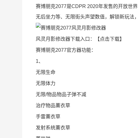
赛博朋克2077是CDPR 2020年发售的开放
无后坐力等、无限街头声望数值，解锁新玩法
风灵月影修改器下载入口：【点击下载】
赛博朋克2077官方器功能：
1、
无限生命
无限体力
无限/物品物品子弹不减
治疗物品薰衣草
手雷薰衣草
发射系统薰衣草