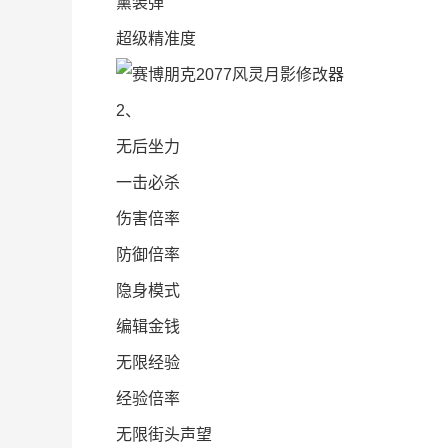
薰装弹
超级精准度
2、
无后坐力
一击必杀
伤害倍率
防御倍率
隐身模式
编辑金钱
无限经验
经验倍率
无限街头声望