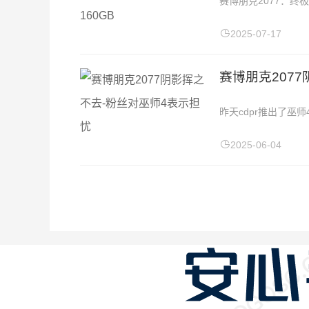
赛博朋克2077：终极版
2025-07-17
赛博朋克207
昨天cdpr推出了巫师
2025-06-04