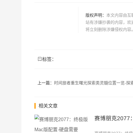
版权声明：
本文内容由互
站有涉嫌抄袭的内容，欢迎发
将立刻删除涉嫌侵权内容
标签：
上一篇：
时间旅者重生曙光探索类灵髓位置一览-探索类灵
相关文章
赛博朋克2077