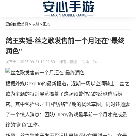
您的位置:
首页
>
攻略
>正文
鸽王实锤-丝之歌发售前一个月还在“最终
润色”
发布于：2025-09-21 12:01:50
作者：圆圆
阅读：
24
根据外媒Dexerto的最新报道，近期一场以空洞骑士：丝之
歌为主题的特别展览揭幕了这起预警作品的反恐幕后秘
密。其中包括虫之王国“纺络”早期的概念草图，同时还透露
了一个惊人消息：团队Cherry游戏最早前一个月才完成最
终的“润色”工作。
华丽，丝之歌的开发历程远比最初深化的要进一步。它最