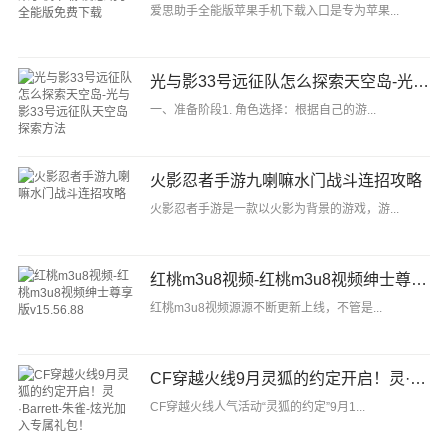
爱思助手全能版苹果手机下载入口是专为苹果...
光与影33号远征队怎么探索天空岛-光与影33号远征队天空岛探索方法
一、准备阶段1. 角色选择：根据自己的游...
火影忍者手游九喇嘛水门战斗连招攻略
火影忍者手游是一款以火影为背景的游戏，游...
红桃m3u8视频-红桃m3u8视频绅士尊享版v15.56.88
红桃m3u8视频源源不断更新上线，不管是...
CF穿越火线9月灵狐的约定开启！灵·Barrett-朱雀-炫光加入专属礼包！
CF穿越火线人气活动“灵狐的约定”9月1...