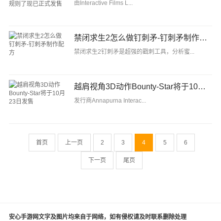
由Interactive Films L...
禁闭求生2怎么做钉刺矛-钉刺矛制作配方
禁闭求生2钉刺矛是超强的戳刺工具，分析蜜...
越肩视角3D动作Bounty-Star将于10月23日发售
发行商Annapurna Interac...
首页
上一页
2
3
4
5
6
下一页
尾页
安心手游网文字及图片均来自于网络，如有侵权请及时联系删除处理