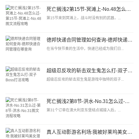
死亡搁浅2第15节-冥滩上-No.48怎么过-第15节-冥滩上-No.48图文流程攻略
第15节来到冥滩上，战斗时没有别的武器，...
德邦快递合同管理如何查询-德邦快递合同管理在哪查询
在当今快节奏的生活中，快递已经成为我们日...
超级忍反攻的斩击双生鬼怎么打-双子Boss打法攻略
超级忍反攻的斩击双生鬼是游戏中独特的双子...
死亡搁浅2第8节-洪水-No.31怎么过-第8节-洪水-No.31图文流程攻略
第31个订单在澳大利亚东堡结点城接入后，...
真人互动影游名利场:我被好莱坞美女潜规则了现已正式发售